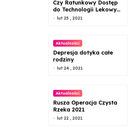
Czy Ratunkowy Dostęp
do Technologii Lekowych
uratuje chorego z
lut 25 , 2021
mukowiscydozą?
Aktualności
Depresja dotyka całe
rodziny
lut 24 , 2021
Aktualności
Rusza Operacja Czysta
Rzeka 2021
lut 22 , 2021