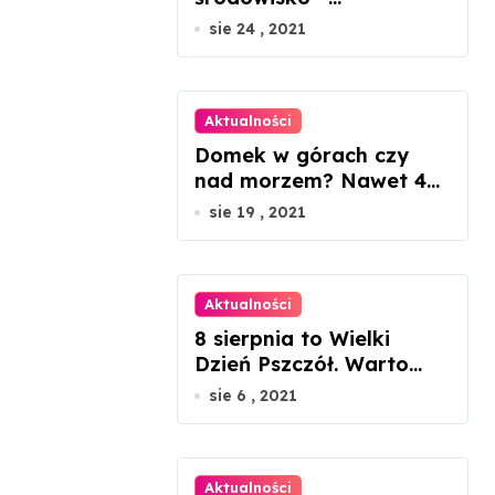
ekologiczne porady dla
sie 24 , 2021
mikroprzedsiębiorców
Aktualności
Domek w górach czy
nad morzem? Nawet 45
proc. wzrosty cen
sie 19 , 2021
nieruchomości
Aktualności
8 sierpnia to Wielki
Dzień Pszczół. Warto
docenić ich rolę w
sie 6 , 2021
przyrodzie
Aktualności