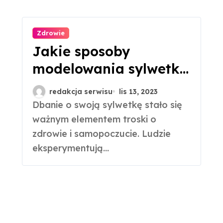
Zdrowie
Jakie sposoby
modelowania sylwetki
warto przetestować?
redakcja serwisu
lis 13, 2023
Dbanie o swoją sylwetkę stało się
ważnym elementem troski o
zdrowie i samopoczucie. Ludzie
eksperymentują...