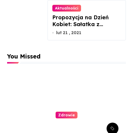
Aktualności
Propozycja na Dzień
Kobiet: Sałatka z
łososiem gravlax
lut 21 , 2021
You Missed
Zdrowie
Stomatologia estetyczna –
jak można poprawić swój