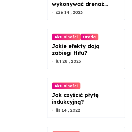
wykonywać drenaż
a
limfatyczny twarzy?
cze 14 , 2023
n
i
Aktualności
Uroda
e
Jakie efekty dają
zabiegi Hifu?
w
lut 28 , 2023
p
i
Aktualności
s
Jak czyścić płytę
ó
indukcyjną?
lis 14 , 2022
w