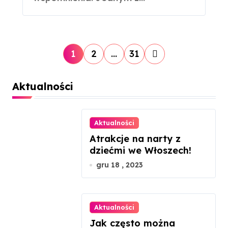
S
1
2
…
31
t
Aktualności
r
o
Aktualności
n
Atrakcje na narty z
dziećmi we Włoszech!
i
gru 18 , 2023
c
o
Aktualności
w
Jak często można