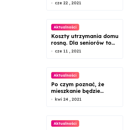
cze 22 , 2021
Aktualności
Koszty utrzymania domu
rosną. Dla seniorów to
dramat
cze 11 , 2021
Aktualności
Po czym poznać, że
mieszkanie będzie
ustawne, patrząc tylko
kwi 24 , 2021
na rzut?
Aktualności