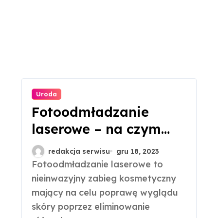
Uroda
Fotoodmładzanie
laserowe – na czym
polega ten zabieg?
redakcja serwisu
gru 18, 2023
Fotoodmładzanie laserowe to
nieinwazyjny zabieg kosmetyczny
mający na celu poprawę wyglądu
skóry poprzez eliminowanie