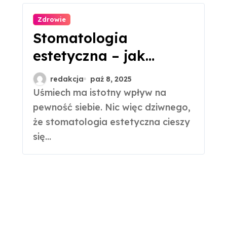
Zdrowie
Stomatologia
estetyczna – jak
można poprawić swój
redakcja
paź 8, 2025
uśmiech?
Uśmiech ma istotny wpływ na
pewność siebie. Nic więc dziwnego,
że stomatologia estetyczna cieszy
się...