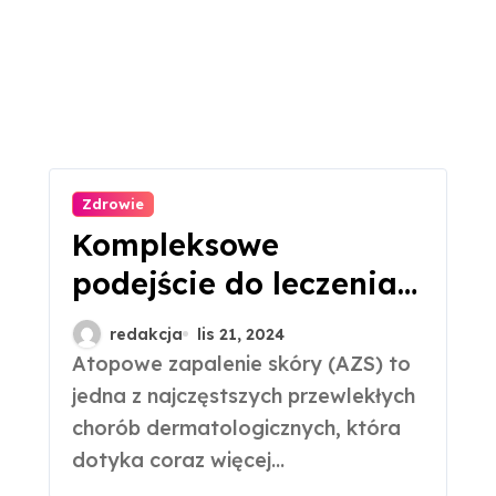
Zdrowie
Kompleksowe
podejście do leczenia
atopowego zapalenia
redakcja
lis 21, 2024
skóry u dzieci
Atopowe zapalenie skóry (AZS) to
jedna z najczęstszych przewlekłych
chorób dermatologicznych, która
dotyka coraz więcej...