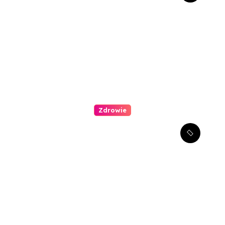
uśmiech?
Zdrowie
Kompleksowe podejście do
leczenia atopowego
zapalenia skóry u dzieci