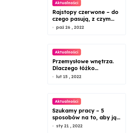
Aktualności
Rajstopy czerwone – do
czego pasują, z czym
nosić?
paź 26 , 2022
Aktualności
Przemysłowe wnętrza.
Dlaczego łóżko
metalowe będzie
lut 15 , 2022
idealnym rozwiązaniem?
Aktualności
Szukamy pracy – 5
sposobów na to, aby ją
znaleźć
sty 21 , 2022