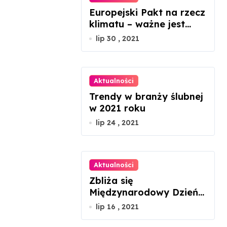
Europejski Pakt na rzecz
klimatu – ważne jest
zaangażowanie każdego
lip 30 , 2021
z nas
Aktualności
Trendy w branży ślubnej
w 2021 roku
lip 24 , 2021
Aktualności
Zbliża się
Międzynarodowy Dzień
Szachów
lip 16 , 2021