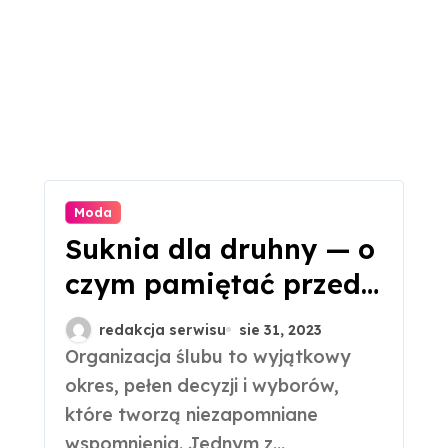
Moda
Suknia dla druhny — o
czym pamiętać przed
jej zakupem?
redakcja serwisu
sie 31, 2023
Organizacja ślubu to wyjątkowy
okres, pełen decyzji i wyborów,
które tworzą niezapomniane
wspomnienia. Jednym z...