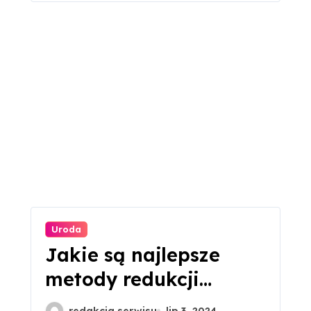
Uroda
Jakie są najlepsze
metody redukcji
zmarszczek wokół
redakcja serwisu
lip 3, 2024