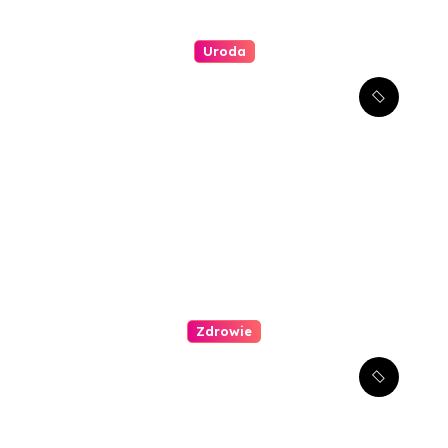
Uroda
Jakie są najlepsze metody
redukcji zmarszczek wokół
oczu?
Zdrowie
Jak zachęcić dziecko do
wizyty u dentysty?