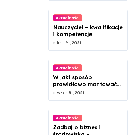
Aktualności
Nauczyciel – kwalifikacje
i kompetencje
lis 19 , 2021
Aktualności
W jaki sposób
prawidłowo montować
panele fotowoltaiczne?
wrz 18 , 2021
Aktualności
Zadbaj o biznes i
środowisko –