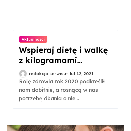
Aktualności
Wspieraj dietę i walkę
z kilogramami
odpowiednio dobraną
redakcja serwisu
lut 12, 2021
wodą
Rolę zdrowia rok 2020 podkreślił
nam dobitnie, a rosnącą w nas
potrzebę dbania o nie...