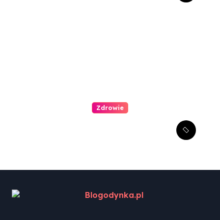
oczu?
Zdrowie
Jak zachęcić dziecko do
wizyty u dentysty?