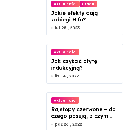
Aktualności
Uroda
e
Jakie efekty dają
zabiegi Hifu?
w
lut 28 , 2023
p
i
Aktualności
s
Jak czyścić płytę
ó
indukcyjną?
lis 14 , 2022
w
Aktualności
Rajstopy czerwone – do
czego pasują, z czym
nosić?
paź 26 , 2022