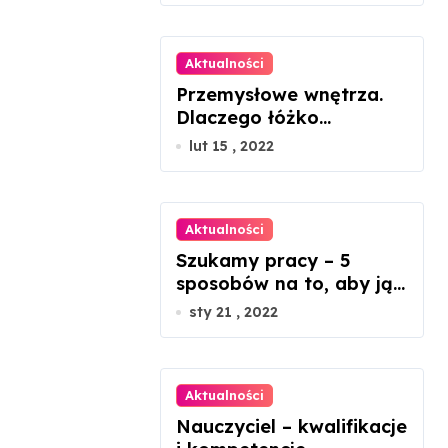
Aktualności
Przemysłowe wnętrza.
Dlaczego łóżko
metalowe będzie
lut 15 , 2022
idealnym rozwiązaniem?
Aktualności
Szukamy pracy – 5
sposobów na to, aby ją
znaleźć
sty 21 , 2022
Aktualności
Nauczyciel – kwalifikacje