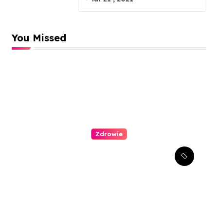
You Missed
Zdrowie
Stomatologia estetyczna –
jak można poprawić swój
uśmiech?