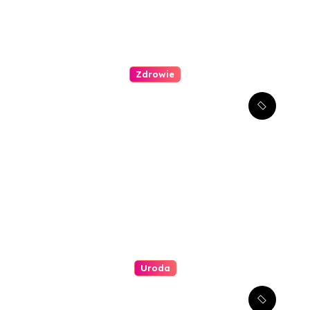
Zdrowie
Kompleksowe podejście do
leczenia atopowego
zapalenia skóry u dzieci
Uroda
Jakie są najlepsze metody
redukcji zmarszczek wokół