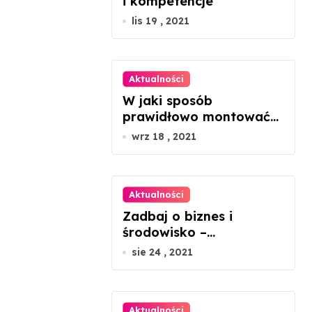
i kompetencje
lis 19 , 2021
Aktualności
W jaki sposób
prawidłowo montować
panele fotowoltaiczne?
wrz 18 , 2021
Aktualności
Zadbaj o biznes i
środowisko –
ekologiczne porady dla
sie 24 , 2021
mikroprzedsiębiorców
Aktualności