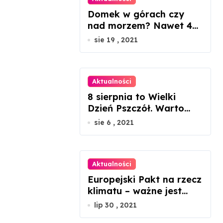
Domek w górach czy
nad morzem? Nawet 45
proc. wzrosty cen
sie 19 , 2021
nieruchomości
Aktualności
8 sierpnia to Wielki
Dzień Pszczół. Warto
docenić ich rolę w
sie 6 , 2021
przyrodzie
Aktualności
Europejski Pakt na rzecz
klimatu – ważne jest
zaangażowanie każdego
lip 30 , 2021
z nas