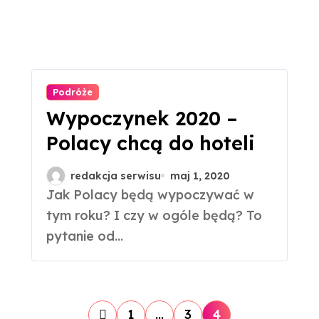
Podróże
Wypoczynek 2020 –
Polacy chcą do hoteli
redakcja serwisu
maj 1, 2020
Jak Polacy będą wypoczywać w
tym roku? I czy w ogóle będą? To
pytanie od...
S
1
…
3
4