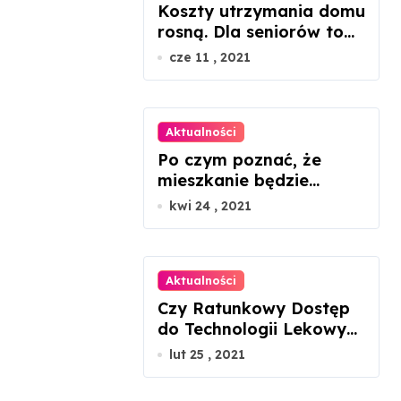
Koszty utrzymania domu
rosną. Dla seniorów to
dramat
cze 11 , 2021
Aktualności
Po czym poznać, że
mieszkanie będzie
ustawne, patrząc tylko
kwi 24 , 2021
na rzut?
Aktualności
Czy Ratunkowy Dostęp
do Technologii Lekowych
uratuje chorego z
lut 25 , 2021
mukowiscydozą?