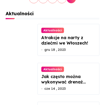
t
Aktualności
r
o
Aktualności
n
Atrakcje na narty z
dziećmi we Włoszech!
i
gru 18 , 2023
c
o
Aktualności
w
Jak często można
wykonywać drenaż
a
limfatyczny twarzy?
cze 14 , 2023
n
i