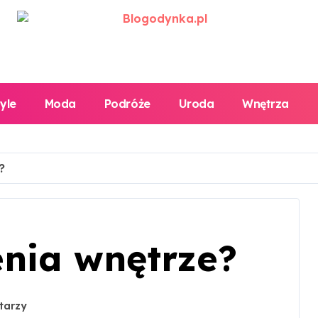
tyle
Moda
Podróże
Uroda
Wnętrza
?
enia wnętrze?
tarzy