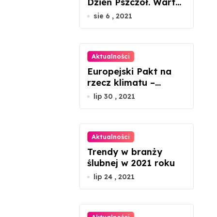
Dzień Pszczół. Warto
docenić ich rolę w
sie 6 , 2021
przyrodzie
Aktualności
Europejski Pakt na
rzecz klimatu –
ważne jest
lip 30 , 2021
zaangażowanie
każdego z nas
Aktualności
Trendy w branży
ślubnej w 2021 roku
lip 24 , 2021