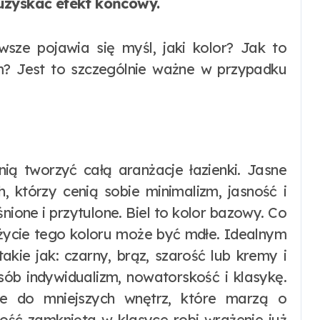
 uzyskać efekt końcowy.
sze pojawia się myśl, jaki kolor? Jak to
? Jest to szczególnie ważne w przypadku
nią tworzyć całą aranżacje łazienki. Jasne
h, którzy cenią sobie minimalizm, jasność i
śnione i przytulone. Biel to kolor bazowy. Co
życie tego koloru może być mdłe. Idealnym
kie jak: czarny, brąz, szarość lub kremy i
sób indywidualizm, nowatorskość i klasykę.
ne do mniejszych wnętrz, które marzą o
ość zamknięta w klasyce robi wrażenie już