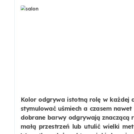
Kolor odgrywa istotną rolę w każdej dziedzinie życia. Pobudza myślenie, może
stymulować uśmiech a czasem nawet 
dobrane barwy odgrywają znaczącą r
małą przestrzeń lub utulić wielki me