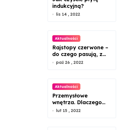
indukcyjną?
lis 14 , 2022
Aktualności
Rajstopy czerwone –
do czego pasują, z
czym nosić?
paź 26 , 2022
Aktualności
Przemysłowe
wnętrza. Dlaczego
łóżko metalowe
lut 15 , 2022
będzie idealnym
rozwiązaniem?