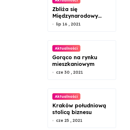
Aktualności
Zbliża się
Międzynarodowy
Dzień Szachów
lip 16 , 2021
Aktualności
Gorąco na rynku
mieszkaniowym
cze 30 , 2021
Aktualności
Kraków południową
stolicą biznesu
cze 25 , 2021