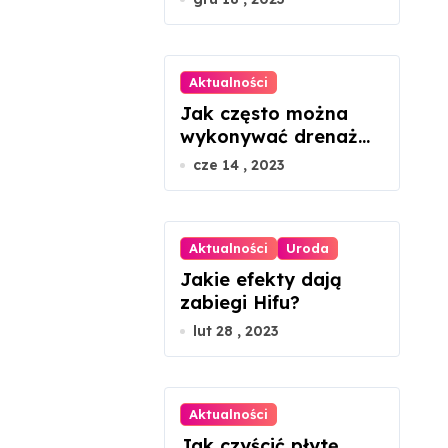
Aktualności
Jak często można
wykonywać drenaż
limfatyczny twarzy?
cze 14 , 2023
Aktualności
Uroda
Jakie efekty dają
zabiegi Hifu?
lut 28 , 2023
Aktualności
Jak czyścić płytę