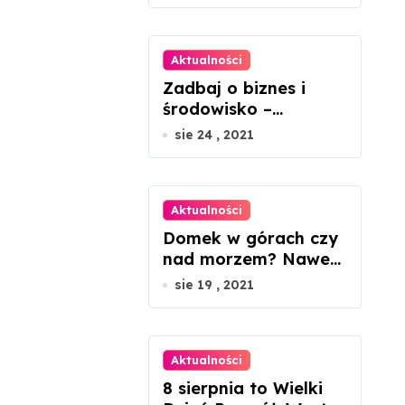
fotowoltaiczne?
Aktualności
Zadbaj o biznes i
środowisko –
ekologiczne porady
sie 24 , 2021
dla
mikroprzedsiębiorcó
w
Aktualności
Domek w górach czy
nad morzem? Nawet
45 proc. wzrosty cen
sie 19 , 2021
nieruchomości
Aktualności
8 sierpnia to Wielki