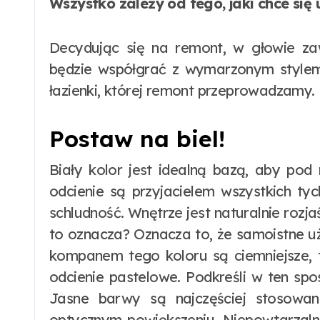
Wszystko zależy od tego, jaki chce się
Decydując się na remont, w głowie zaw
będzie współgrać z wymarzonym stylem
łazienki, której remont przeprowadzamy.
Postaw na biel!
Biały kolor jest idealną bazą, aby pod 
odcienie są przyjacielem wszystkich tyc
schludność. Wnętrze jest naturalnie rozja
to oznacza? Oznacza to, że samoistne u
kompanem tego koloru są ciemniejsze, ta
odcienie pastelowe. Podkreśli w ten spo
Jasne barwy są najczęściej stosowa
optycznym powiększeniu. Niepowtarzaln