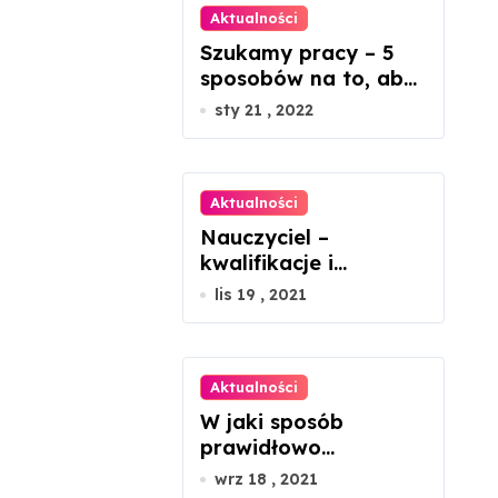
Aktualności
Szukamy pracy – 5
sposobów na to, aby
ją znaleźć
sty 21 , 2022
Aktualności
Nauczyciel –
kwalifikacje i
kompetencje
lis 19 , 2021
Aktualności
W jaki sposób
prawidłowo
montować panele
wrz 18 , 2021