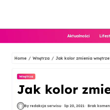
Skip
to
content
Aktualności
Lifes
Home
Wnętrza
Jak kolor zmienia wnętrze
Wnętrza
Jak kolor zmi
By redakcja serwisu
lip 20, 2021
Brak komen