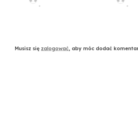
u
kwadra
sie 16, 2022
sie
Dodaj komentarz
Musisz się
zalogować
, aby móc dodać komentar