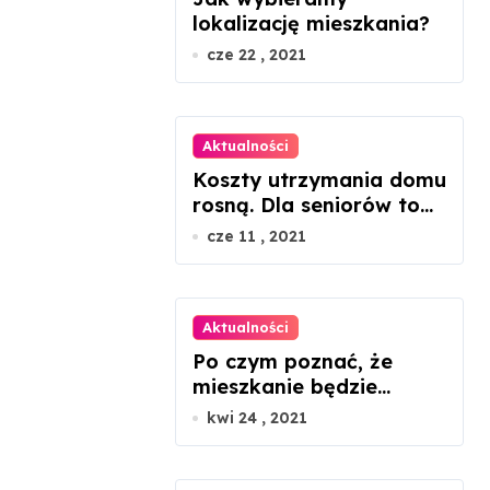
lokalizację mieszkania?
cze 22 , 2021
Aktualności
Koszty utrzymania domu
rosną. Dla seniorów to
dramat
cze 11 , 2021
Aktualności
Po czym poznać, że
mieszkanie będzie
ustawne, patrząc tylko
kwi 24 , 2021
na rzut?