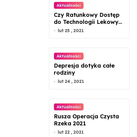
Aktualności
Czy Ratunkowy Dostęp
do Technologii Lekowych
uratuje chorego z
lut 25 , 2021
mukowiscydozą?
Aktualności
Depresja dotyka całe
rodziny
lut 24 , 2021
Aktualności
Rusza Operacja Czysta
Rzeka 2021
lut 22 , 2021