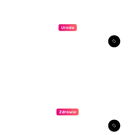
Uroda
Jakie są najlepsze metody
redukcji zmarszczek wokół
oczu?
Zdrowie
Jak zachęcić dziecko do
wizyty u dentysty?