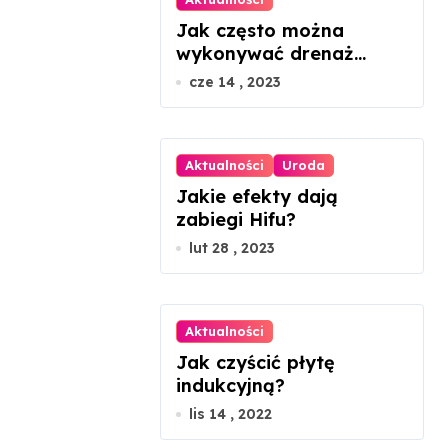
Jak często można
wykonywać drenaż
limfatyczny twarzy?
cze 14 , 2023
Aktualności
Uroda
Jakie efekty dają
zabiegi Hifu?
lut 28 , 2023
Aktualności
Jak czyścić płytę
indukcyjną?
lis 14 , 2022