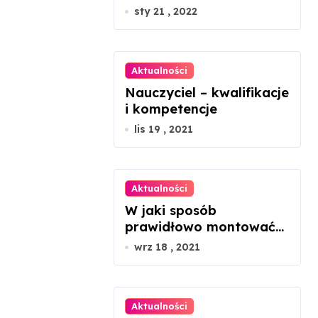
znaleźć
sty 21 , 2022
Aktualności
Nauczyciel – kwalifikacje
i kompetencje
lis 19 , 2021
Aktualności
W jaki sposób
prawidłowo montować
panele fotowoltaiczne?
wrz 18 , 2021
Aktualności