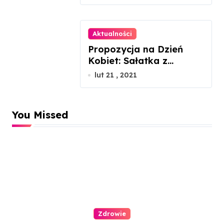
Aktualności
Propozycja na Dzień
Kobiet: Sałatka z
łososiem gravlax
lut 21 , 2021
You Missed
Zdrowie