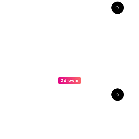
Stomatologia estetyczna –
jak można poprawić swój
uśmiech?
Zdrowie
Kompleksowe podejście do
leczenia atopowego
zapalenia skóry u dzieci