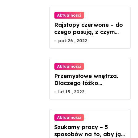
Aktualności
Rajstopy czerwone – do
czego pasują, z czym
nosić?
paź 26 , 2022
Aktualności
Przemysłowe wnętrza.
Dlaczego łóżko
metalowe będzie
lut 15 , 2022
idealnym rozwiązaniem?
Aktualności
Szukamy pracy – 5
sposobów na to, aby ją