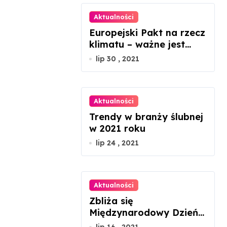
Aktualności
Europejski Pakt na rzecz
klimatu – ważne jest
zaangażowanie każdego
lip 30 , 2021
z nas
Aktualności
Trendy w branży ślubnej
w 2021 roku
lip 24 , 2021
Aktualności
Zbliża się
Międzynarodowy Dzień
Szachów