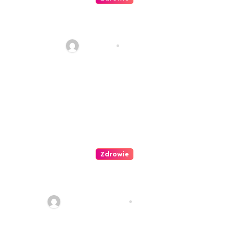
Kompleksowe podejście do
leczenia atopowego zapalenia
skóry u dzieci
redakcja
lis 21, 2024
Zdrowie
Jak zachęcić dziecko do wizyty
u dentysty?
redakcja serwisu
maj 27, 2024