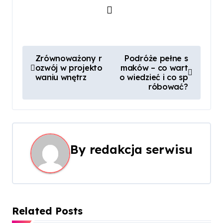
N
Zrównoważony r
Podróże pełne s
ozwój w projekto
maków – co wart
a
waniu wnętrz
o wiedzieć i co sp
róbować?
w
i
g
By
redakcja serwisu
a
c
j
Related Posts
a