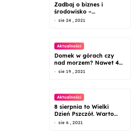
Zadbaj o biznes i
środowisko –
ekologiczne porady dla
sie 24 , 2021
mikroprzedsiębiorców
Aktualności
Domek w górach czy
nad morzem? Nawet 45
proc. wzrosty cen
sie 19 , 2021
nieruchomości
Aktualności
8 sierpnia to Wielki
Dzień Pszczół. Warto
docenić ich rolę w
sie 6 , 2021
przyrodzie