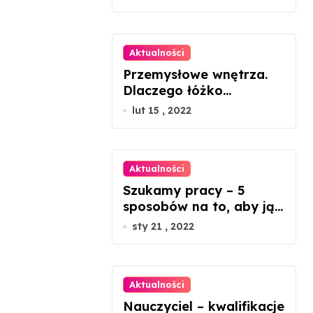
Aktualności
Przemysłowe wnętrza.
Dlaczego łóżko
metalowe będzie
lut 15 , 2022
idealnym rozwiązaniem?
Aktualności
Szukamy pracy – 5
sposobów na to, aby ją
znaleźć
sty 21 , 2022
Aktualności
Nauczyciel – kwalifikacje