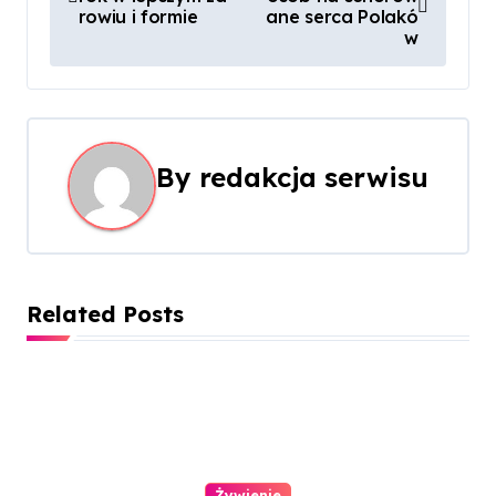
a
rowiu i formie
ane serca Polakó
w
w
i
g
By
redakcja serwisu
a
c
j
Related Posts
a
w
p
i
Żywienie