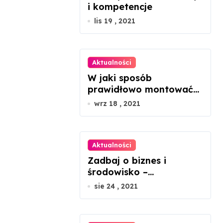
i kompetencje
lis 19 , 2021
Aktualności
W jaki sposób
prawidłowo montować
panele fotowoltaiczne?
wrz 18 , 2021
Aktualności
Zadbaj o biznes i
środowisko –
ekologiczne porady dla
sie 24 , 2021
mikroprzedsiębiorców