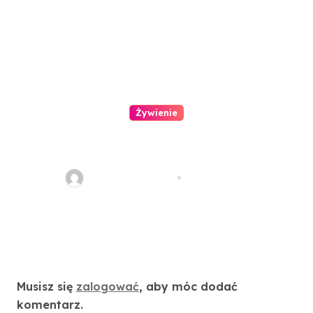
Żywienie
Orzeźwiające koktajle na
maślance
redakcja serwisu
cze 29, 2021
Dodaj komentarz
Musisz się
zalogować
, aby móc dodać
komentarz.