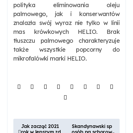
polityka eliminowania oleju
palmowego, jak i konserwantów
znalazła swój wyraz nie tylko w linii
mas krówkowych HELIO. Brak
tłuszczu palmowego charakteryzuje
także wszystkie popcorny do
mikrofalówki marki HELIO.
N
Jak zacząć 2021
Skandynawski sp
rok w lepszym zd
osób na schorow