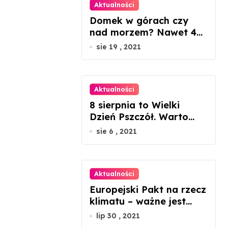
Aktualności
Domek w górach czy
nad morzem? Nawet 45
proc. wzrosty cen
sie 19 , 2021
nieruchomości
Aktualności
8 sierpnia to Wielki
Dzień Pszczół. Warto
docenić ich rolę w
sie 6 , 2021
przyrodzie
Aktualności
Europejski Pakt na rzecz
klimatu – ważne jest
zaangażowanie każdego
lip 30 , 2021
z nas