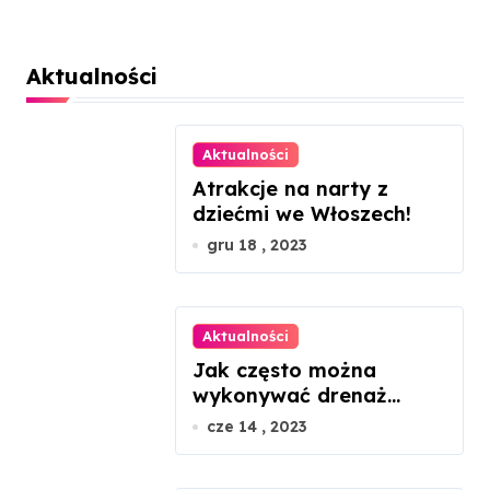
Aktualności
Aktualności
Atrakcje na narty z
dziećmi we Włoszech!
gru 18 , 2023
Aktualności
Jak często można
wykonywać drenaż
limfatyczny twarzy?
cze 14 , 2023