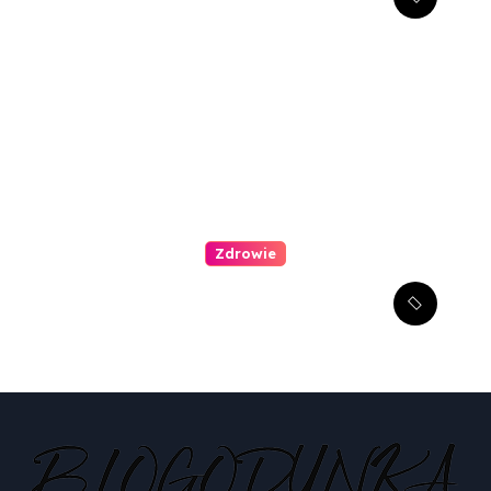
redukcji zmarszczek wokół
oczu?
Zdrowie
Jak zachęcić dziecko do
wizyty u dentysty?