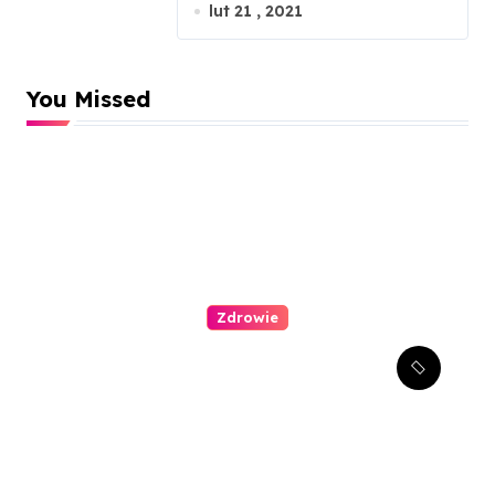
łososiem gravlax
lut 21 , 2021
You Missed
Zdrowie
Stomatologia estetyczna –
jak można poprawić swój
uśmiech?