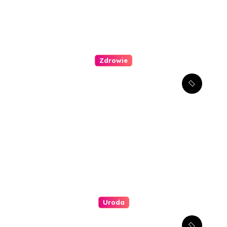
Zdrowie
Kompleksowe podejście do
leczenia atopowego
zapalenia skóry u dzieci
Uroda
Jakie są najlepsze metody