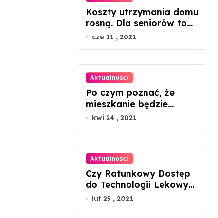
Koszty utrzymania domu
rosną. Dla seniorów to
dramat
cze 11 , 2021
Aktualności
Po czym poznać, że
mieszkanie będzie
ustawne, patrząc tylko
kwi 24 , 2021
na rzut?
Aktualności
Czy Ratunkowy Dostęp
do Technologii Lekowych
uratuje chorego z
lut 25 , 2021
mukowiscydozą?