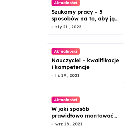
Aktualności
Szukamy pracy – 5
sposobów na to, aby ją
znaleźć
sty 21 , 2022
Aktualności
Nauczyciel – kwalifikacje
i kompetencje
lis 19 , 2021
Aktualności
W jaki sposób
prawidłowo montować
panele fotowoltaiczne?
wrz 18 , 2021