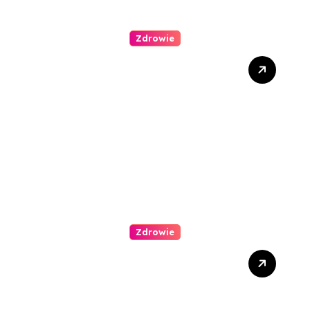
Zdrowie
Stomatologia estetyczna –
jak można poprawić swój
uśmiech?
Zdrowie
Kompleksowe podejście do
leczenia atopowego
zapalenia skóry u dzieci