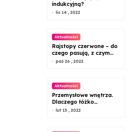
indukcyjną?
lis 14 , 2022
Aktualności
Rajstopy czerwone – do
czego pasują, z czym
nosić?
paź 26 , 2022
Aktualności
Przemysłowe wnętrza.
Dlaczego łóżko
metalowe będzie
lut 15 , 2022
idealnym rozwiązaniem?