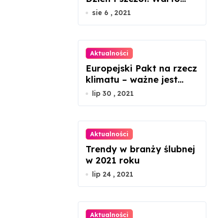
docenić ich rolę w
sie 6 , 2021
przyrodzie
Aktualności
Europejski Pakt na rzecz
klimatu – ważne jest
zaangażowanie każdego
lip 30 , 2021
z nas
Aktualności
Trendy w branży ślubnej
w 2021 roku
lip 24 , 2021
Aktualności