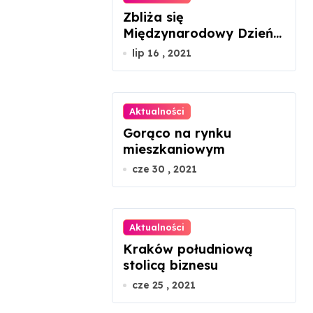
Zbliża się
Międzynarodowy Dzień
Szachów
lip 16 , 2021
Aktualności
Gorąco na rynku
mieszkaniowym
cze 30 , 2021
Aktualności
Kraków południową
stolicą biznesu
cze 25 , 2021