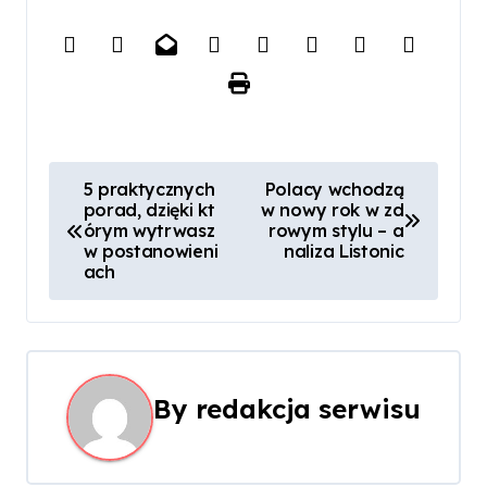
N
5 praktycznych
Polacy wchodzą
porad, dzięki kt
w nowy rok w zd
a
órym wytrwasz
rowym stylu – a
w postanowieni
naliza Listonic
w
ach
i
g
a
By
redakcja serwisu
c