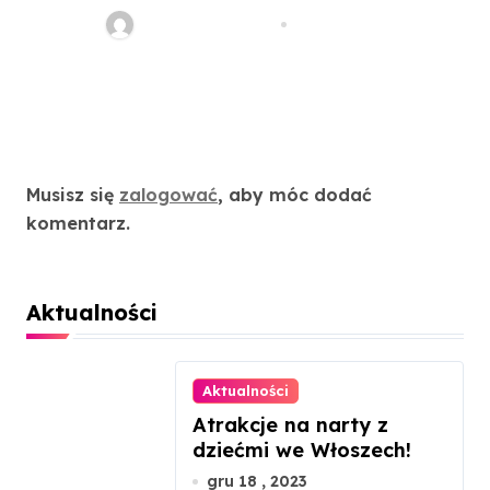
widokiem na Dolomity
redakcja serwisu
lip 20, 2021
Dodaj komentarz
Musisz się
zalogować
, aby móc dodać
komentarz.
Aktualności
Aktualności
Atrakcje na narty z
dziećmi we Włoszech!
gru 18 , 2023