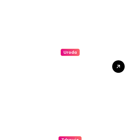
Uroda
Jakie są najlepsze metody
redukcji zmarszczek wokół
oczu?
Zdrowie