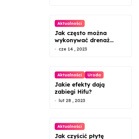
Aktualności
Jak często można
wykonywać drenaż
limfatyczny twarzy?
cze 14 , 2023
Aktualności
Uroda
Jakie efekty dają
zabiegi Hifu?
lut 28 , 2023
Aktualności
Jak czyścić płytę