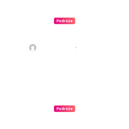
Podróże
Samolotem na Mazury? Prosto
z wrocławskiego lotniska
redakcja serwisu
sie 5, 2021
Podróże
Południowotyrolskie
gospodarstwa Roter Hahn z