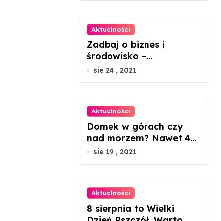
Aktualności
Zadbaj o biznes i
środowisko –
ekologiczne porady dla
sie 24 , 2021
mikroprzedsiębiorców
Aktualności
Domek w górach czy
nad morzem? Nawet 45
proc. wzrosty cen
sie 19 , 2021
nieruchomości
Aktualności
8 sierpnia to Wielki
Dzień Pszczół. Warto