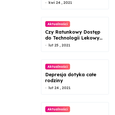
ustawne, patrząc tylko
kwi 24 , 2021
na rzut?
Aktualności
Czy Ratunkowy Dostęp
do Technologii Lekowych
uratuje chorego z
lut 25 , 2021
mukowiscydozą?
Aktualności
Depresja dotyka całe
rodziny
lut 24 , 2021
Aktualności