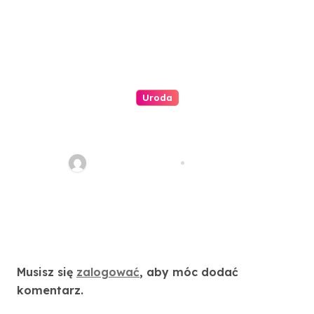
Uroda
Pedicure hybrydowy –
dlaczego jest tak popularny?
redakcja serwisu
kwi 4, 2024
Dodaj komentarz
Musisz się
zalogować
, aby móc dodać
komentarz.