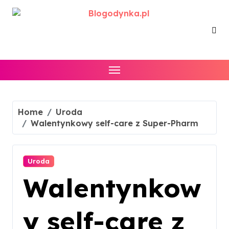
Skip
to
content
Home
Uroda
Walentynkowy self-care z Super-Pharm
Uroda
Walentynkow
y self-care z