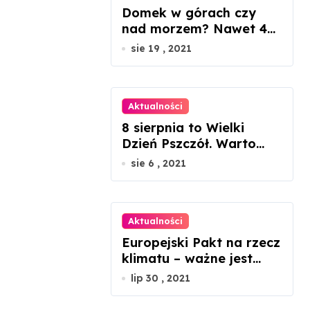
Domek w górach czy
nad morzem? Nawet 45
proc. wzrosty cen
sie 19 , 2021
nieruchomości
Aktualności
8 sierpnia to Wielki
Dzień Pszczół. Warto
docenić ich rolę w
sie 6 , 2021
przyrodzie
Aktualności
Europejski Pakt na rzecz
klimatu – ważne jest
zaangażowanie każdego
lip 30 , 2021
z nas