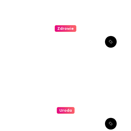
Zdrowie
Kompleksowe podejście do
leczenia atopowego
zapalenia skóry u dzieci
Uroda
Jakie są najlepsze metody
redukcji zmarszczek wokół