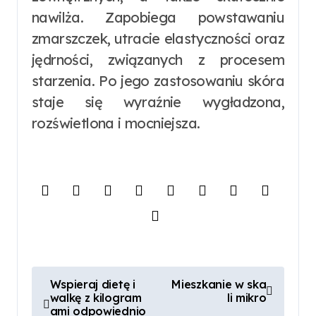
nawilża. Zapobiega powstawaniu
zmarszczek, utracie elastyczności oraz
jędrności, związanych z procesem
starzenia. Po jego zastosowaniu skóra
staje się wyraźnie wygładzona,
rozświetlona i mocniejsza.
N
Wspieraj dietę i
Mieszkanie w ska
walkę z kilogram
li mikro
a
ami odpowiednio