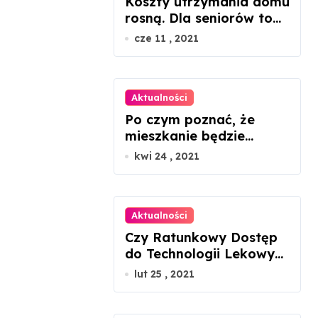
Koszty utrzymania domu
rosną. Dla seniorów to
dramat
cze 11 , 2021
Aktualności
Po czym poznać, że
mieszkanie będzie
ustawne, patrząc tylko
kwi 24 , 2021
na rzut?
Aktualności
Czy Ratunkowy Dostęp
do Technologii Lekowych
uratuje chorego z
lut 25 , 2021
mukowiscydozą?