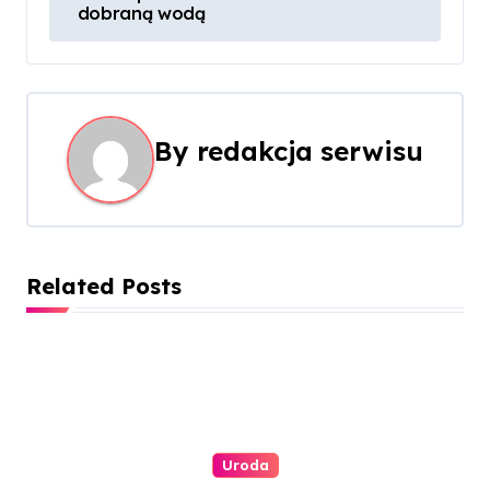
dobraną wodą
w
i
g
By
redakcja serwisu
a
c
j
Related Posts
a
w
p
i
Uroda
s