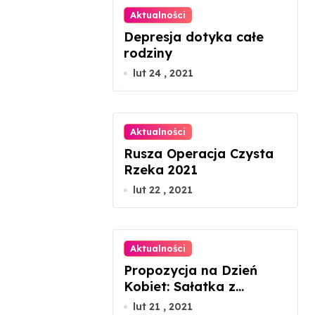
Aktualności
Depresja dotyka całe
rodziny
lut 24 , 2021
Aktualności
Rusza Operacja Czysta
Rzeka 2021
lut 22 , 2021
Aktualności
Propozycja na Dzień
Kobiet: Sałatka z
łososiem gravlax
lut 21 , 2021