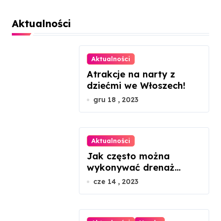
Aktualności
Aktualności
Atrakcje na narty z
dziećmi we Włoszech!
gru 18 , 2023
Aktualności
Jak często można
wykonywać drenaż
limfatyczny twarzy?
cze 14 , 2023