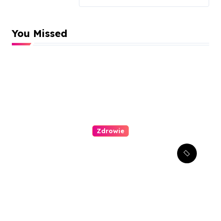
You Missed
Zdrowie
Stomatologia estetyczna –
jak można poprawić swój
uśmiech?