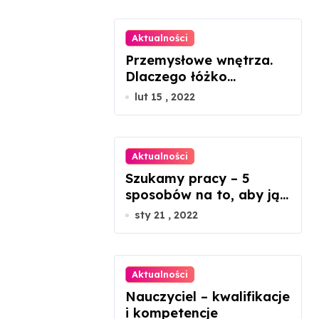
Aktualności
Przemysłowe wnętrza.
Dlaczego łóżko
metalowe będzie
lut 15 , 2022
idealnym rozwiązaniem?
Aktualności
Szukamy pracy – 5
sposobów na to, aby ją
znaleźć
sty 21 , 2022
Aktualności
Nauczyciel – kwalifikacje
i kompetencje