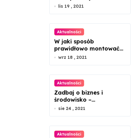
lis 19 , 2021
Aktualności
W jaki sposób
prawidłowo montować
panele fotowoltaiczne?
wrz 18 , 2021
Aktualności
Zadbaj o biznes i
środowisko –
ekologiczne porady dla
sie 24 , 2021
mikroprzedsiębiorców
Aktualności