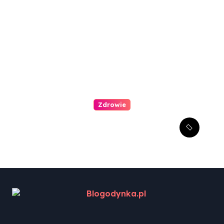
oczu?
Zdrowie
Jak zachęcić dziecko do
wizyty u dentysty?