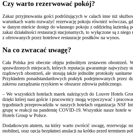
Czy warto rezerwować pokój?
Zakaz przyjmowania gości podróżujących w calach inne niż służbow
warunkach warto rozważyć rezerwację pokoju również wówczas, gdy
w danym mieście dostęp do własnego pokoju z oddzielną łazienką 
zakaz działalności restauracji stacjonarnych, to wyłączone są z nie
z oferowanych przez hotelowe restauracje posiłków na wynos.
Na co zwracać uwagę?
Cała Polska jest obecnie objęta jednolitym zestawem obostrzeń
sprawdzonych miejscach, których reputacja gwarantuje najwyższy sta
rządowych obostrzeń, ale stosują także jednolite protokoły sanitar
Przykładem ponadstandardowych praktyk podejmowanych przez duże 
zakresu zarządzania ryzykiem w obszarze zdrowia publicznego.
– We wszystkich hotelach marek należących do Louvre Hotels Gro
dzięki której nasi goście i pracownicy mogą wypoczywać i pracować
tygodniach przeprowadziła w naszych hotelach organizacja NSF In
grupę w reakcji na pandemię COVID-19. Wszystkie nasze hotele 
Hotels Group w Polsce.
Dodatkowym atutem, na który warto zwrócić uwagę, rezerwując noc
mobilnej, oraz opcja bezpłatnej anulacji na krótko przed terminem po