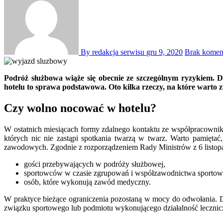
By redakcja serwisu
gru 9, 2020
Brak komen
Podróż służbowa wiąże się obecnie ze szczególnym ryzykiem. Dlatego tak ważne jest zachowanie wszelkich niezbędnych środków ostrożności. W tym kontekście wybór noclegu w bezpiecznym
hotelu to sprawa podstawowa. Oto kilka rzeczy, na które warto
Czy wolno nocować w hotelu?
W ostatnich miesiącach formy zdalnego kontaktu ze współpracownik
których nic nie zastąpi spotkania twarzą w twarz. Warto pamięta
zawodowych. Zgodnie z rozporządzeniem Rady Ministrów z 6 listopad
gości przebywających w podróży służbowej,
sportowców w czasie zgrupowań i współzawodnictwa sportow
osób, które wykonują zawód medyczny.
W praktyce bieżące ograniczenia pozostaną w mocy do odwołania. 
związku sportowego lub podmiotu wykonującego działalność lecznic