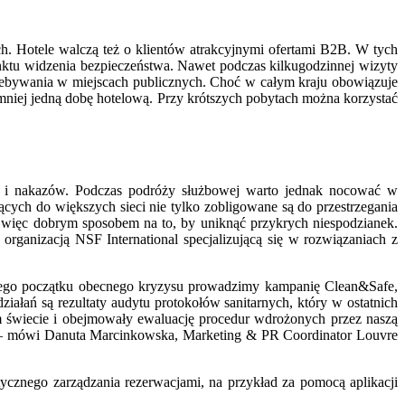
h. Hotele walczą też o klientów atrakcyjnymi ofertami B2B. W tych
ktu widzenia bezpieczeństwa. Nawet podczas kilkugodzinnej wizyty
zebywania w miejscach publicznych. Choć w całym kraju obowiązuje
ajmniej jedną dobę hotelową. Przy krótszych pobytach można korzystać
ów i nakazów. Podczas podróży służbowej warto jednak nocować w
ących do większych sieci nie tylko zobligowane są do przestrzegania
est więc dobrym sposobem na to, by uniknąć przykrych niespodzianek.
ganizacją NSF International specjalizującą się w rozwiązaniach z
amego początku obecnego kryzysu prowadzimy kampanię Clean&Safe,
ałań są rezultaty audytu protokołów sanitarnych, który w ostatnich
m świecie i obejmowały ewaluację procedur wdrożonych przez naszą
 – mówi Danuta Marcinkowska, Marketing & PR Coordinator Louvre
cznego zarządzania rezerwacjami, na przykład za pomocą aplikacji