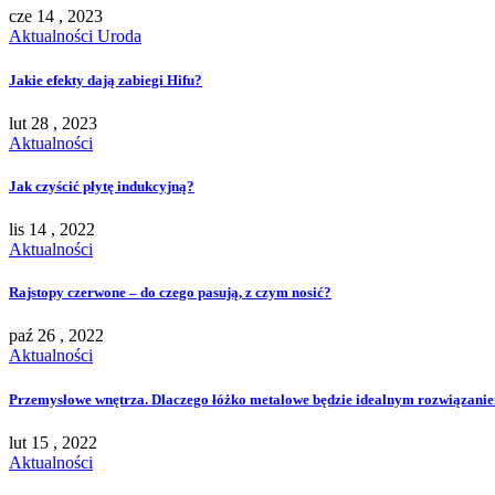
cze 14 , 2023
Aktualności
Uroda
Jakie efekty dają zabiegi Hifu?
lut 28 , 2023
Aktualności
Jak czyścić płytę indukcyjną?
lis 14 , 2022
Aktualności
Rajstopy czerwone – do czego pasują, z czym nosić?
paź 26 , 2022
Aktualności
Przemysłowe wnętrza. Dlaczego łóżko metalowe będzie idealnym rozwiązani
lut 15 , 2022
Aktualności