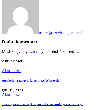
redakcja serwisu
lip 20, 2021
Dodaj komentarz
Musisz się
zalogować
, aby móc dodać komentarz.
Aktualności
Aktualności
Atrakcje na narty z dziećmi we Włoszech!
gru 18 , 2023
Aktualności
Jak często można wykonywać drenaż limfatyczny twarzy?