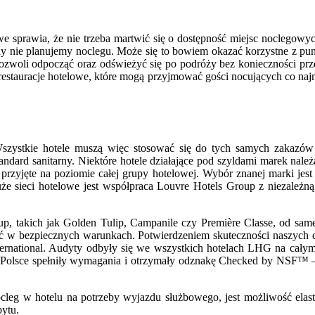
e sprawia, że nie trzeba martwić się o dostępność miejsc noclegowyc
 nie planujemy noclegu. Może się to bowiem okazać korzystne z pun
pozwoli odpocząć oraz odświeżyć się po podróży bez konieczności pr
go restauracje hotelowe, które mogą przyjmować gości nocujących co n
. Wszystkie hotele muszą więc stosować się do tych samych zakaz
ndard sanitarny. Niektóre hotele działające pod szyldami marek należ
ne przyjęte na poziomie całej grupy hotelowej. Wybór znanej marki j
sieci hotelowe jest współpraca Louvre Hotels Group z niezależną or
up, takich jak Golden Tulip, Campanile czy Première Classe, od s
 w bezpiecznych warunkach. Potwierdzeniem skuteczności naszych dzi
ternational. Audyty odbyły się we wszystkich hotelach LHG na cały
w Polsce spełniły wymagania i otrzymały odznakę Checked by NSF™
leg w hotelu na potrzeby wyjazdu służbowego, jest możliwość elasty
bytu.