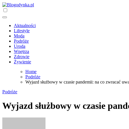
Skip
to
Blogodynka.pl
mój blog osobisty
content
Aktualności
Lifestyle
Moda
Podróże
Uroda
Wnętrza
Zdrowie
Żywienie
Home
Podróże
Wyjazd służbowy w czasie pandemii: na co zwracać uwa
Podróże
Wyjazd służbowy w czasie pande