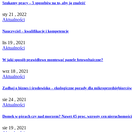
Szukamy pracy – 5 sposobów na to, aby ją znaleźć
sty 21 , 2022
Aktualności
Nauczyciel – kwalifikacje i kompetencje
lis 19 , 2021
Aktualności
W jaki sposób prawidłowo montować panele fotowoltaiczne?
wrz 18 , 2021
Aktualności
Zadbaj o biznes i środowisko – ekologiczne porady dla mikroprzedsiębiorców
sie 24 , 2021
Aktualności
Domek w górach czy nad morzem? Nawet 45 proc. wzrosty cen nieruchomości
sie 19 , 2021