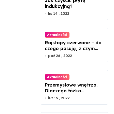
Jak czyścić płytę
indukcyjną?
lis 14 , 2022
Aktualności
Rajstopy czerwone – do
czego pasują, z czym
nosić?
paź 26 , 2022
Aktualności
Przemysłowe wnętrza.
Dlaczego łóżko
metalowe będzie
lut 15 , 2022
idealnym rozwiązaniem?