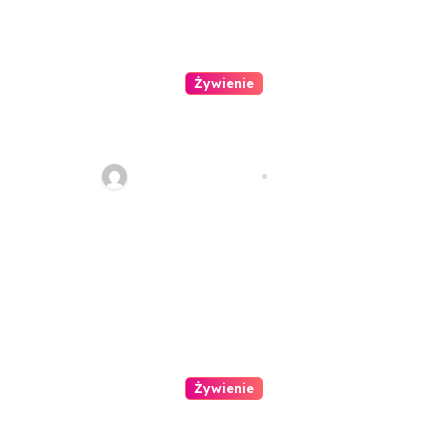
Żywienie
Arbuz – wielka bomba
witaminowa
redakcja serwisu
lip 2, 2021
Żywienie
Orzeźwiające koktajle na