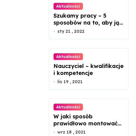
Aktualności
Szukamy pracy – 5
sposobów na to, aby ją
znaleźć
sty 21 , 2022
Aktualności
Nauczyciel – kwalifikacje
i kompetencje
lis 19 , 2021
Aktualności
W jaki sposób
prawidłowo montować
panele fotowoltaiczne?
wrz 18 , 2021