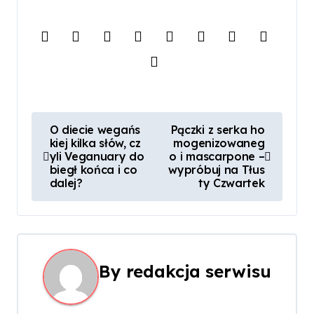
N
O diecie wegańs
Pączki z serka ho
kiej kilka słów, cz
mogenizowaneg
a
yli Veganuary do
o i mascarpone –
biegł końca i co
wypróbuj na Tłus
w
dalej?
ty Czwartek
i
g
a
By
redakcja serwisu
c