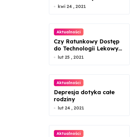
ustawne, patrząc tylko
kwi 24 , 2021
na rzut?
Aktualności
Czy Ratunkowy Dostęp
do Technologii Lekowych
uratuje chorego z
lut 25 , 2021
mukowiscydozą?
Aktualności
Depresja dotyka całe
rodziny
lut 24 , 2021
Aktualności