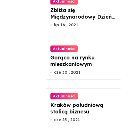
Aktualności
Zbliża się
Międzynarodowy Dzień
Szachów
lip 16 , 2021
Aktualności
Gorąco na rynku
mieszkaniowym
cze 30 , 2021
Aktualności
Kraków południową
stolicą biznesu
cze 25 , 2021