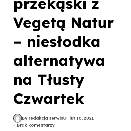
przekąski z
Vegetą Natur
– niesłodka
alternatywa
na Tłusty
Czwartek
By redakcja serwisu
lut 10, 2021
Brak komentarzy