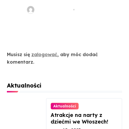
maślance
redakcja serwisu
cze 29, 2021
Dodaj komentarz
Musisz się
zalogować
, aby móc dodać
komentarz.
Aktualności
Aktualności
Atrakcje na narty z
dziećmi we Włoszech!