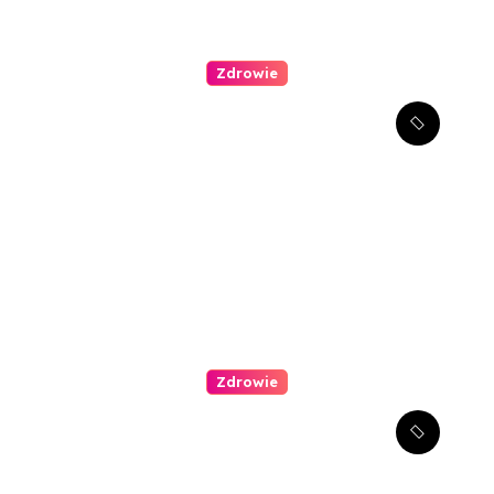
Zdrowie
Stomatologia estetyczna –
jak można poprawić swój
uśmiech?
Zdrowie
Kompleksowe podejście do
leczenia atopowego
zapalenia skóry u dzieci