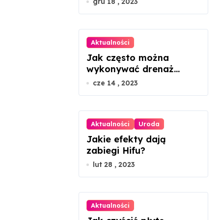
gru 18 , 2023
Aktualności
Jak często można
wykonywać drenaż
limfatyczny twarzy?
cze 14 , 2023
Aktualności
Uroda
Jakie efekty dają
zabiegi Hifu?
lut 28 , 2023
Aktualności