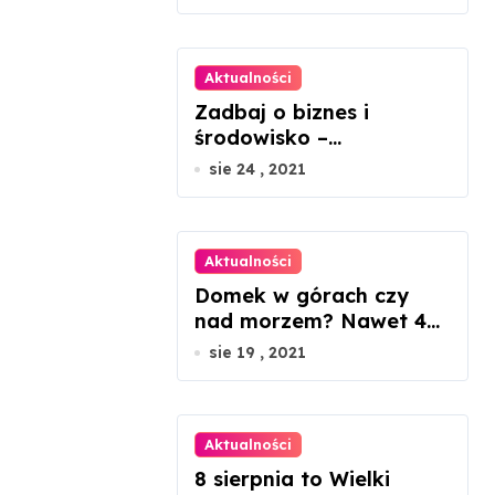
Aktualności
Zadbaj o biznes i
środowisko –
ekologiczne porady dla
sie 24 , 2021
mikroprzedsiębiorców
Aktualności
Domek w górach czy
nad morzem? Nawet 45
proc. wzrosty cen
sie 19 , 2021
nieruchomości
Aktualności
8 sierpnia to Wielki