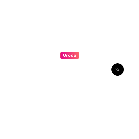
Uroda
Jakie są najlepsze metody
redukcji zmarszczek wokół
oczu?