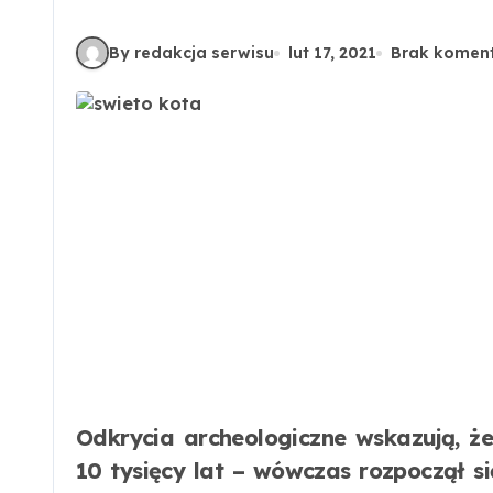
By redakcja serwisu
lut 17, 2021
Brak komen
Odkrycia archeologiczne wskazują, że koty towarzyszą człowiekowi od około
10 tysięcy lat – wówczas rozpoczął 