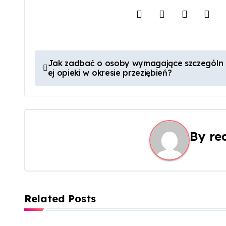
N
Jak zadbać o osoby wymagające szczególn
ej opieki w okresie przeziębień?
a
w
i
By
re
g
a
c
Related Posts
j
a