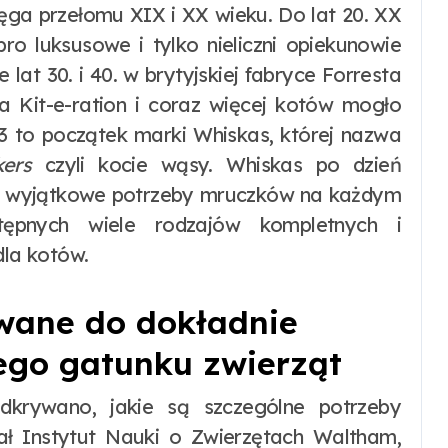
ięga przełomu XIX i XX wieku. Do lat 20. XX
o luksusowe i tylko nieliczni opiekunowie
 lat 30. i 40. w brytyjskiej fabryce Forresta
Kit-e-ration i coraz więcej kotów mogło
63 to początek marki Whiskas, której nazwa
kers
czyli kocie wąsy. Whiskas po dzień
ne i wyjątkowe potrzeby mruczków na każdym
tępnych wiele rodzajów kompletnych i
la kotów.
wane do dokładnie
go gatunku zwierząt
dkrywano, jakie są szczególne potrzeby
ł Instytut Nauki o Zwierzętach Waltham,