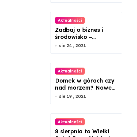
fotowoltaiczne?
Aktualności
Zadbaj o biznes i
środowisko –
ekologiczne porady
sie 24 , 2021
dla
mikroprzedsiębiorcó
w
Aktualności
Domek w górach czy
nad morzem? Nawet
45 proc. wzrosty cen
sie 19 , 2021
nieruchomości
Aktualności
8 sierpnia to Wielki