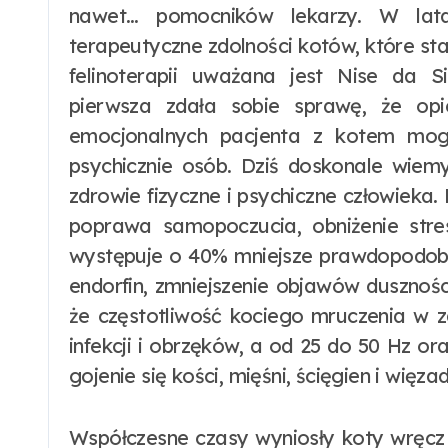
nawet… pomocników lekarzy. W lata
terapeutyczne zdolności kotów, które sta
felinoterapii uważana jest Nise da Sil
pierwsza zdała sobie sprawę, że op
emocjonalnych pacjenta z kotem mogą 
psychicznie osób. Dziś doskonale wie
zdrowie fizyczne i psychiczne człowieka.
poprawa samopoczucia, obniżenie stres
występuje o 40% mniejsze prawdopodobi
endorfin, zmniejszenie objawów duszno
że częstotliwość kociego mruczenia w z
infekcji i obrzęków, a od 25 do 50 Hz 
gojenie się kości, mięśni, ścięgien i więzad
Współczesne czasy wyniosły koty wręcz 