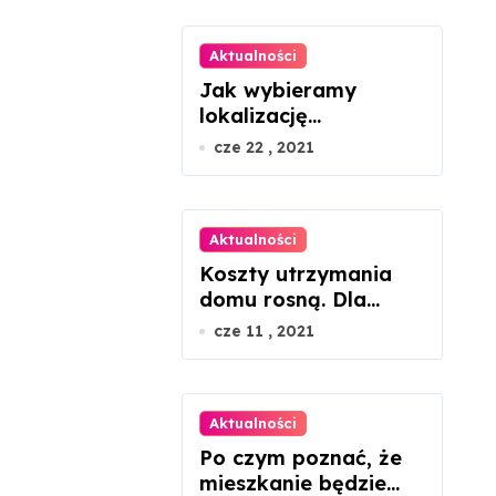
Aktualności
Jak wybieramy
lokalizację
mieszkania?
cze 22 , 2021
Aktualności
Koszty utrzymania
domu rosną. Dla
seniorów to dramat
cze 11 , 2021
Aktualności
Po czym poznać, że
mieszkanie będzie