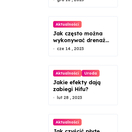
Aktualności
Jak często można
wykonywać drenaż
limfatyczny twarzy?
cze 14 , 2023
Aktualności
Uroda
Jakie efekty dają
zabiegi Hifu?
lut 28 , 2023
Aktualności
Jak czyścić płytę