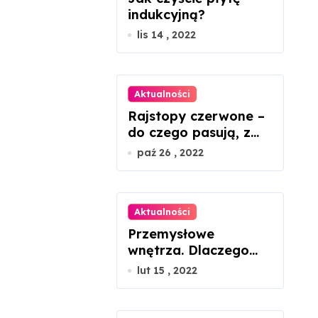
indukcyjną?
lis 14 , 2022
Aktualności
Rajstopy czerwone –
do czego pasują, z
czym nosić?
paź 26 , 2022
Aktualności
Przemysłowe
wnętrza. Dlaczego
łóżko metalowe
lut 15 , 2022
będzie idealnym
rozwiązaniem?