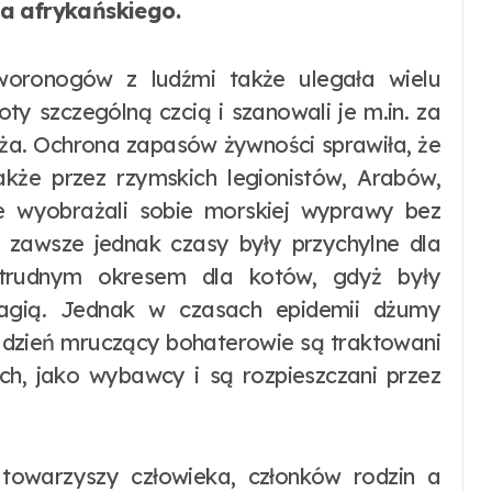
ta afrykańskiego.
ronogów z ludźmi także ulegała wielu
oty szczególną czcią i szanowali je m.in. za
oża. Ochrona zapasów żywności sprawiła, że
akże przez rzymskich legionistów, Arabów,
ie wyobrażali sobie morskiej wyprawy bez
e zawsze jednak czasy były przychylne dla
 trudnym okresem dla kotów, gdyż były
magią. Jednak w czasach epidemii dżumy
ś dzień mruczący bohaterowie są traktowani
ach, jako wybawcy i są rozpieszczani przez
i towarzyszy człowieka, członków rodzin a