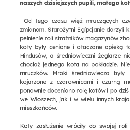
naszych dzisiejszych pupili, małego ko
Od tego czasu więź mruczących czwo
zmianom. Starożytni Egipcjanie darzyli k
pełnienie roli strażników magazynów zb
koty były cenione i otaczane opieką t
Hindusów, a średniowieczni żeglarze n
chociaż jednego kota na pokładzie. Ni
mruczków. Mroki średniowiecza były
kojarzone z czarownicami i czarną 
ponownie doceniono rolę kotów i po dzi
we Włoszech, jak i w wielu innych kraj
mieszkańców.
Koty zasłużenie wróciły do swojej rol