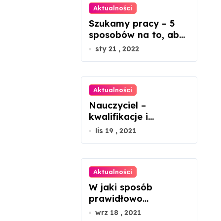
Aktualności
Szukamy pracy – 5
sposobów na to, aby
ją znaleźć
sty 21 , 2022
Aktualności
Nauczyciel –
kwalifikacje i
kompetencje
lis 19 , 2021
Aktualności
W jaki sposób
prawidłowo
montować panele
wrz 18 , 2021