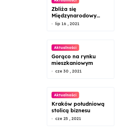
Aktualności
Zbliża się
Międzynarodowy
Dzień Szachów
lip 16 , 2021
Aktualności
Gorąco na rynku
mieszkaniowym
cze 30 , 2021
Aktualności
Kraków południową
stolicą biznesu
cze 25 , 2021