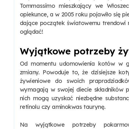
Tommassimo mieszkający we Włoszech 
opiekunce, a w 2005 roku pojawiło się p
dające początek światowemu trendowi 
oglądać!
Wyjątkowe potrzeby ż
Od momentu udomowienia kotów w geno
zmiany. Powoduje to, że dzisiejsze kot
żywieniowe do swoich prapradziadk
wymagają w swojej diecie składników p
nich mogą uzyskać niezbędne substanc
retinolu czy aminokwas taurynę.
Na wyjątkowe potrzeby pokarmo