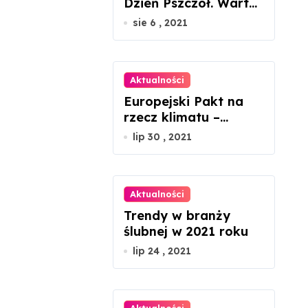
Dzień Pszczół. Warto
docenić ich rolę w
sie 6 , 2021
przyrodzie
Aktualności
Europejski Pakt na
rzecz klimatu –
ważne jest
lip 30 , 2021
zaangażowanie
każdego z nas
Aktualności
Trendy w branży
ślubnej w 2021 roku
lip 24 , 2021