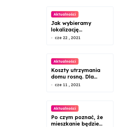
Aktualności
Jak wybieramy
lokalizację
mieszkania?
cze 22 , 2021
Aktualności
Koszty utrzymania
domu rosną. Dla
seniorów to dramat
cze 11 , 2021
Aktualności
Po czym poznać, że
mieszkanie będzie