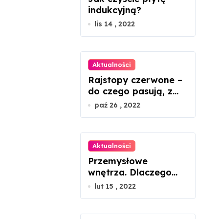
indukcyjną?
lis 14 , 2022
Aktualności
Rajstopy czerwone –
do czego pasują, z
czym nosić?
paź 26 , 2022
Aktualności
Przemysłowe
wnętrza. Dlaczego
łóżko metalowe
lut 15 , 2022
będzie idealnym
rozwiązaniem?