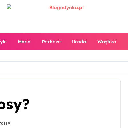
tyle
Moda
Podróże
Uroda
Wnętrza
osy?
tarzy