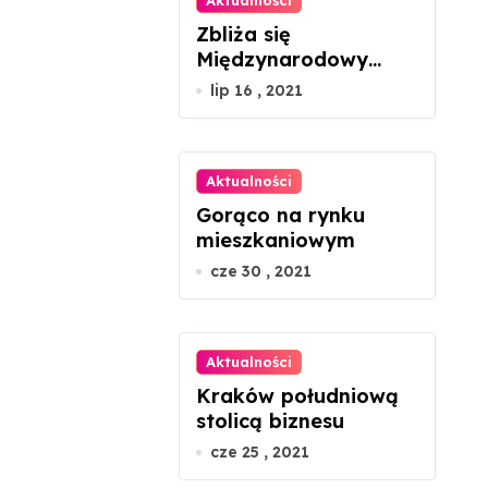
Aktualności
Zbliża się
Międzynarodowy
Dzień Szachów
lip 16 , 2021
Aktualności
Gorąco na rynku
mieszkaniowym
cze 30 , 2021
Aktualności
Kraków południową
stolicą biznesu
cze 25 , 2021