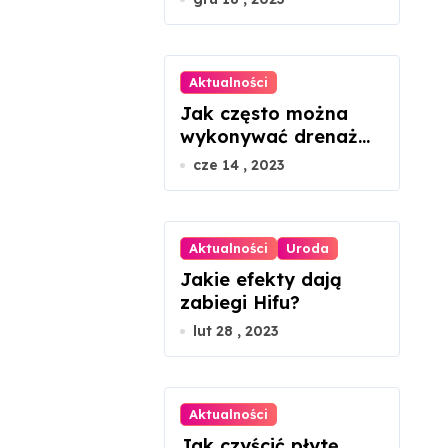
Aktualności
Jak często można
wykonywać drenaż
limfatyczny twarzy?
cze 14 , 2023
Aktualności
Uroda
Jakie efekty dają
zabiegi Hifu?
lut 28 , 2023
Aktualności
Jak czyścić płytę