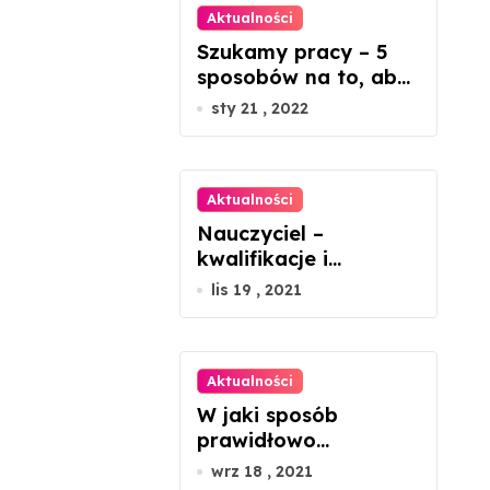
Aktualności
Szukamy pracy – 5
sposobów na to, aby
ją znaleźć
sty 21 , 2022
Aktualności
Nauczyciel –
kwalifikacje i
kompetencje
lis 19 , 2021
Aktualności
W jaki sposób
prawidłowo
montować panele
wrz 18 , 2021