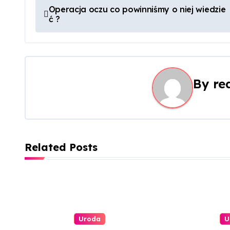
N
Operacja oczu co powinniśmy o niej wiedzie
ć ?
a
w
i
By
re
g
a
c
Related Posts
j
a
w
p
Uroda
U