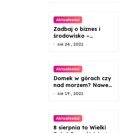
fotowoltaiczne?
Aktualności
Zadbaj o biznes i
środowisko –
ekologiczne porady
sie 24 , 2021
dla
mikroprzedsiębiorcó
w
Aktualności
Domek w górach czy
nad morzem? Nawet
45 proc. wzrosty cen
sie 19 , 2021
nieruchomości
Aktualności
8 sierpnia to Wielki