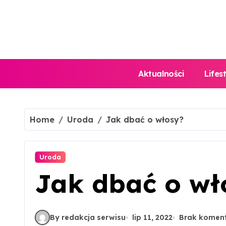
Skip
to
content
Aktualności
Lifes
Home
Uroda
Jak dbać o włosy?
Uroda
Jak dbać o wł
By redakcja serwisu
lip 11, 2022
Brak komen