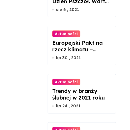
Dzień Pszczół. Warto
docenić ich rolę w
sie 6 , 2021
przyrodzie
Aktualności
Europejski Pakt na
rzecz klimatu –
ważne jest
lip 30 , 2021
zaangażowanie
każdego z nas
Aktualności
Trendy w branży
ślubnej w 2021 roku
lip 24 , 2021