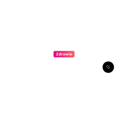
Zdrowie
Kompleksowe podejście do
leczenia atopowego
zapalenia skóry u dzieci