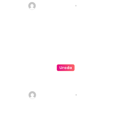
redakcja serwisu
maj 7, 2024
Uroda
Pedicure hybrydowy –
dlaczego jest tak popularny?
redakcja serwisu
kwi 4, 2024