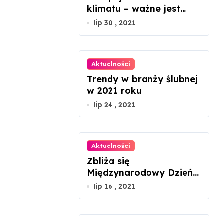
klimatu – ważne jest
zaangażowanie każdego
lip 30 , 2021
z nas
Aktualności
Trendy w branży ślubnej
w 2021 roku
lip 24 , 2021
Aktualności
Zbliża się
Międzynarodowy Dzień
Szachów
lip 16 , 2021