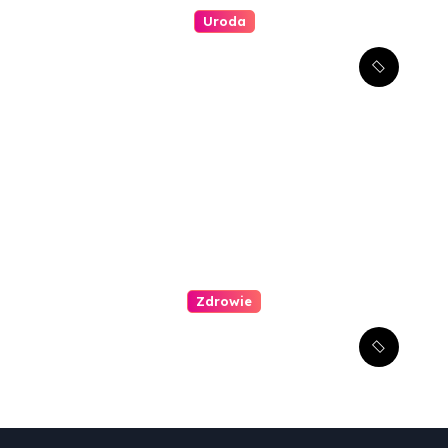
Uroda
Jakie są najlepsze metody
redukcji zmarszczek wokół
oczu?
Zdrowie
Jak zachęcić dziecko do
wizyty u dentysty?