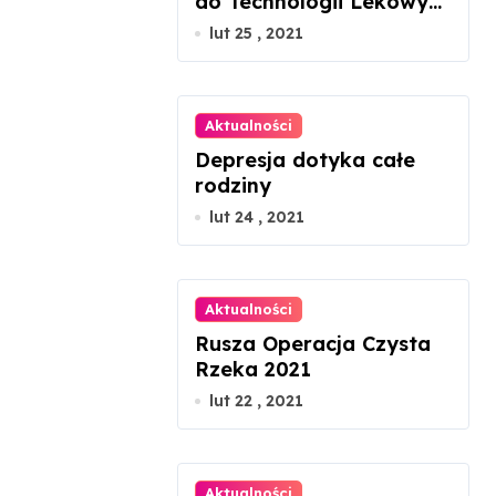
do Technologii Lekowych
uratuje chorego z
lut 25 , 2021
mukowiscydozą?
Aktualności
Depresja dotyka całe
rodziny
lut 24 , 2021
Aktualności
Rusza Operacja Czysta
Rzeka 2021
lut 22 , 2021
Aktualności