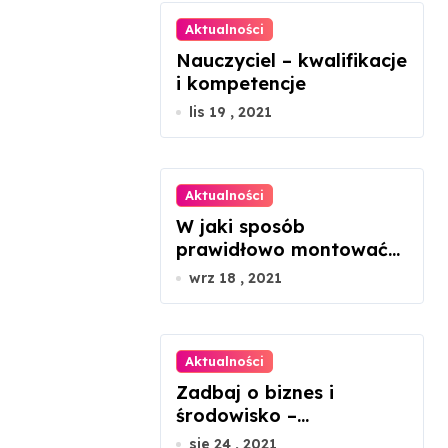
Aktualności
Nauczyciel – kwalifikacje
i kompetencje
lis 19 , 2021
Aktualności
W jaki sposób
prawidłowo montować
panele fotowoltaiczne?
wrz 18 , 2021
Aktualności
Zadbaj o biznes i
środowisko –
ekologiczne porady dla
sie 24 , 2021