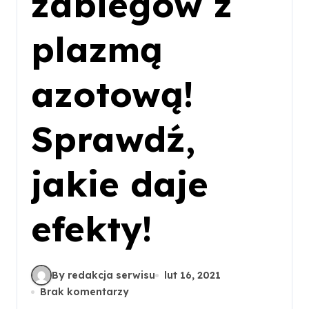
zabiegów z
plazmą
azotową!
Sprawdź,
jakie daje
efekty!
By redakcja serwisu
lut 16, 2021
Brak komentarzy