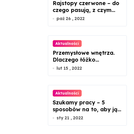
Rajstopy czerwone – do
czego pasują, z czym
nosić?
paź 26 , 2022
Aktualności
Przemysłowe wnętrza.
Dlaczego łóżko
metalowe będzie
lut 15 , 2022
idealnym rozwiązaniem?
Aktualności
Szukamy pracy – 5
sposobów na to, aby ją
znaleźć
sty 21 , 2022