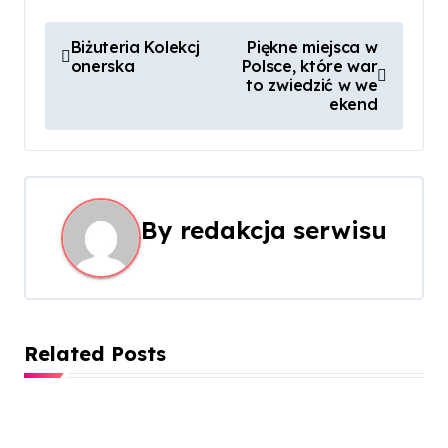
N
Biżuteria Kolekcj
Piękne miejsca w
onerska
Polsce, które war
a
to zwiedzić w we
ekend
w
i
g
By
redakcja serwisu
a
c
j
Related Posts
a
w