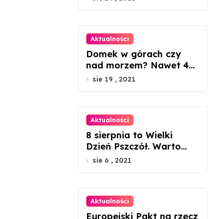
mikroprzedsiębiorców
Aktualności
Domek w górach czy
nad morzem? Nawet 45
proc. wzrosty cen
sie 19 , 2021
nieruchomości
Aktualności
8 sierpnia to Wielki
Dzień Pszczół. Warto
docenić ich rolę w
sie 6 , 2021
przyrodzie
Aktualności
Europejski Pakt na rzecz