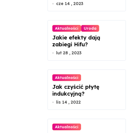
limfatyczny twarzy?
cze 14 , 2023
Aktualności
Uroda
Jakie efekty dają
zabiegi Hifu?
lut 28 , 2023
Aktualności
Jak czyścić płytę
indukcyjną?
lis 14 , 2022
Aktualności