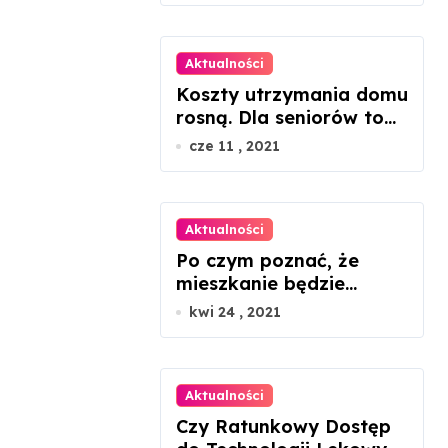
Aktualności
Koszty utrzymania domu
rosną. Dla seniorów to
dramat
cze 11 , 2021
Aktualności
Po czym poznać, że
mieszkanie będzie
ustawne, patrząc tylko
kwi 24 , 2021
na rzut?
Aktualności
Czy Ratunkowy Dostęp