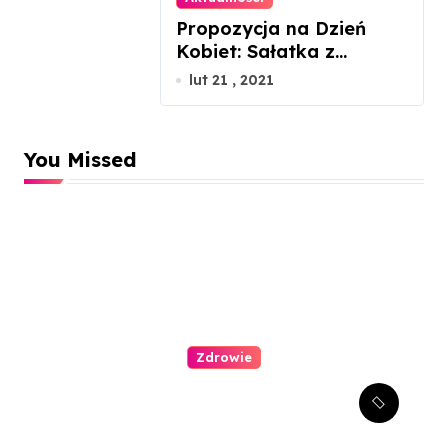
Propozycja na Dzień
Kobiet: Sałatka z
łososiem gravlax
lut 21 , 2021
You Missed
Zdrowie
Stomatologia estetyczna –
jak można poprawić swój
uśmiech?