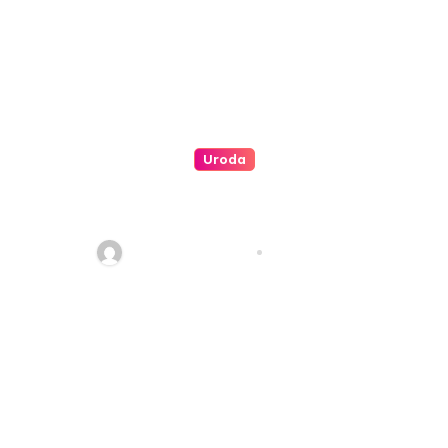
Uroda
Jak wybrać odpowiedni krem
do twarzy?
redakcja serwisu
maj 7, 2024