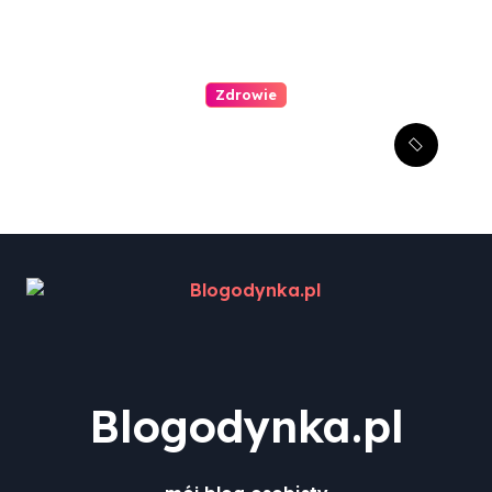
Zdrowie
Jak zachęcić dziecko do
wizyty u dentysty?
Blogodynka.pl