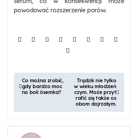
serum, co w konsekwencji może
powodować rozszerzenie porów.
N
Co można zrobić,
Trądzik nie tylko
gdy bardzo moc
w wieku młodzień
a
no boli ósemka?
czym. Może przyt
rafić się także os
w
obom dojrzałym.
i
g