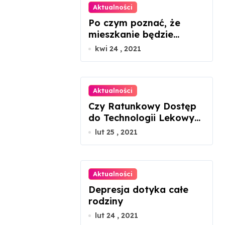
Aktualności
Po czym poznać, że
mieszkanie będzie
ustawne, patrząc tylko
kwi 24 , 2021
na rzut?
Aktualności
Czy Ratunkowy Dostęp
do Technologii Lekowych
uratuje chorego z
lut 25 , 2021
mukowiscydozą?
Aktualności
Depresja dotyka całe
rodziny
lut 24 , 2021