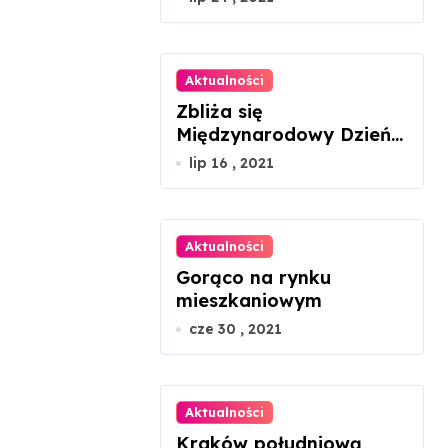
Aktualności
Zbliża się
Międzynarodowy Dzień
Szachów
lip 16 , 2021
Aktualności
Gorąco na rynku
mieszkaniowym
cze 30 , 2021
Aktualności
Kraków południową