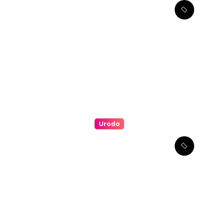
Kompleksowe podejście do
leczenia atopowego
zapalenia skóry u dzieci
Uroda
Jakie są najlepsze metody
redukcji zmarszczek wokół
oczu?