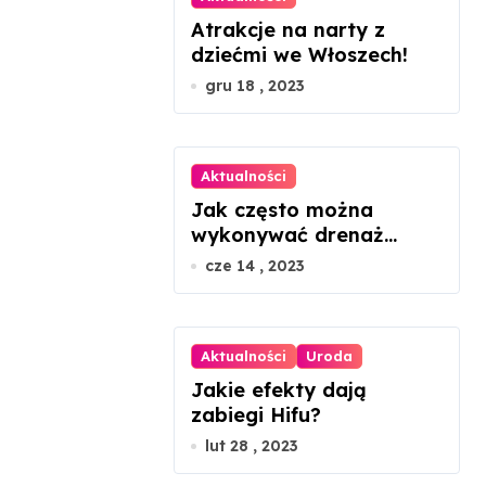
Atrakcje na narty z
dziećmi we Włoszech!
gru 18 , 2023
Aktualności
Jak często można
wykonywać drenaż
limfatyczny twarzy?
cze 14 , 2023
Aktualności
Uroda
Jakie efekty dają
zabiegi Hifu?
lut 28 , 2023