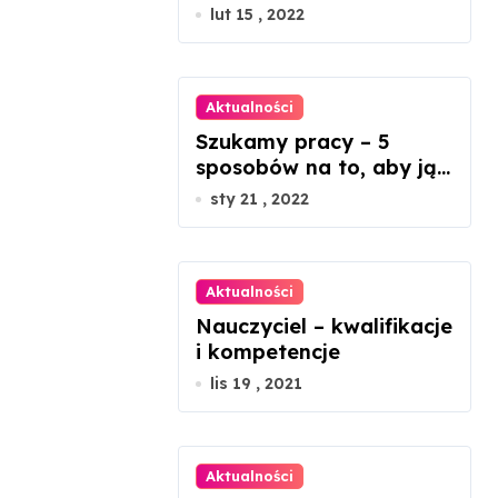
metalowe będzie
lut 15 , 2022
idealnym rozwiązaniem?
Aktualności
Szukamy pracy – 5
sposobów na to, aby ją
znaleźć
sty 21 , 2022
Aktualności
Nauczyciel – kwalifikacje
i kompetencje
lis 19 , 2021
Aktualności