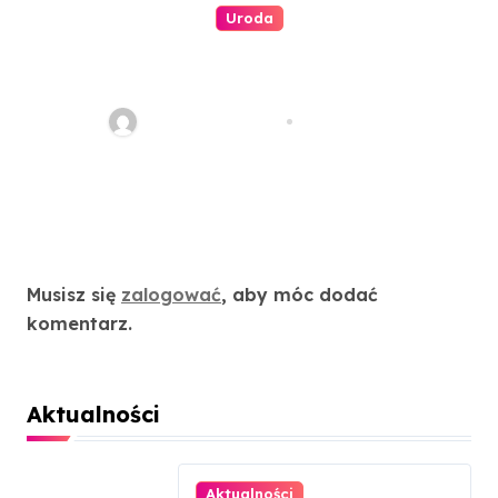
Uroda
Pedicure hybrydowy –
dlaczego jest tak popularny?
redakcja serwisu
kwi 4, 2024
Dodaj komentarz
Musisz się
zalogować
, aby móc dodać
komentarz.
Aktualności
Aktualności