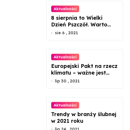
Aktualności
8 sierpnia to Wielki
Dzień Pszczół. Warto
docenić ich rolę w
sie 6 , 2021
przyrodzie
Aktualności
Europejski Pakt na rzecz
klimatu – ważne jest
zaangażowanie każdego
lip 30 , 2021
z nas
Aktualności
Trendy w branży ślubnej
w 2021 roku
lip 24 , 2021