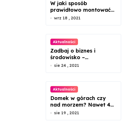
W jaki sposób
prawidłowo montować
panele fotowoltaiczne?
wrz 18 , 2021
Aktualności
Zadbaj o biznes i
środowisko –
ekologiczne porady dla
sie 24 , 2021
mikroprzedsiębiorców
Aktualności
Domek w górach czy
nad morzem? Nawet 45
proc. wzrosty cen
sie 19 , 2021
nieruchomości